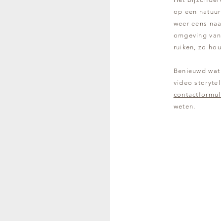
op een natuurl
weer eens naar
omgeving van j
ruiken, zo hou
Benieuwd wat 
video storyte
contactformul
weten.