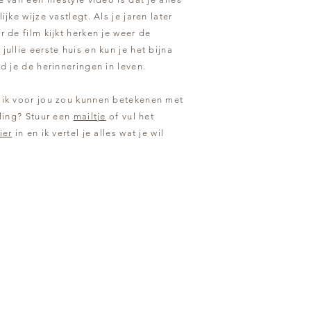
ijke wijze vastlegt. Als je jaren later
 de film kijkt herken je weer de
ullie eerste huis en kun je het bijna
d je de herinneringen in leven.
ik voor jou zou kunnen betekenen met
lling? Stuur een
mailtje
of vul het
ier
in en ik vertel je alles wat je wil