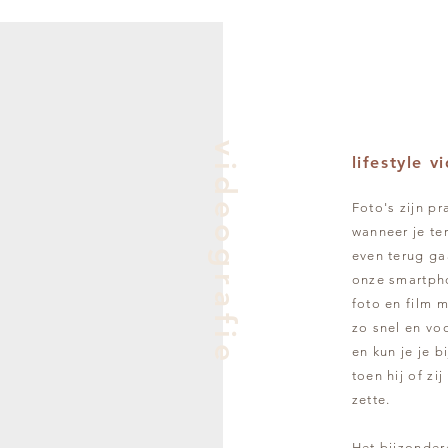
videografie
lifestyle v
Foto's zijn pr
wanneer je ter
even terug gaa
onze smartpho
foto en film m
zo snel en voo
en kun je je b
toen hij of zi
zette.
Het bijzondere