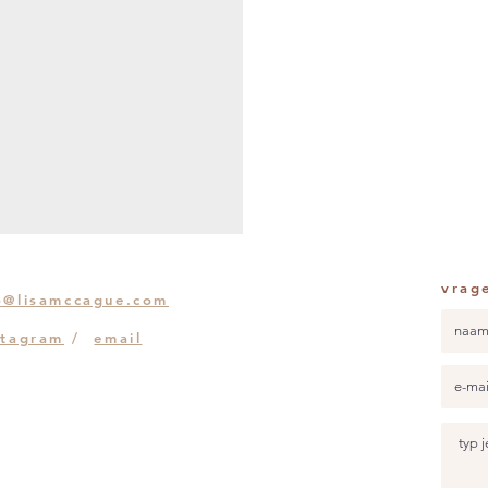
vrag
o@lisamccague.com
stagram
/
email