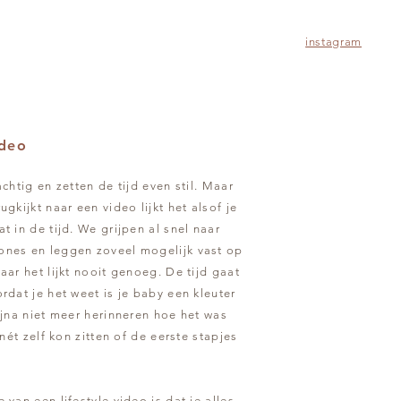
instagram
ideo
achtig en zetten de tijd even stil. Maar
ugkijkt naar een video lijkt het alsof je
t in de tijd. We grijpen al snel naar
nes en leggen zoveel mogelijk vast op
aar het lijkt nooit genoeg. De tijd gaat
rdat je het weet is je baby een kleuter
ijna niet meer herinneren hoe het was
j nét zelf kon zitten of de eerste stapjes
 van een lifestyle video is dat je alles