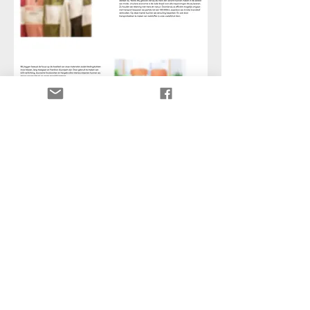
fabrics
custom tailoring