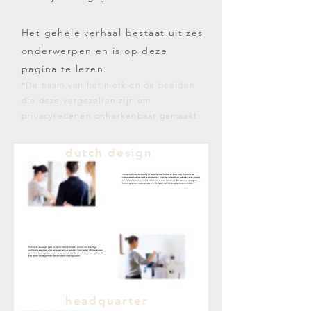
Het gehele verhaal bestaat uit zes
onderwerpen en is op deze
pagina te lezen.
*De naam van het merk en de beelden
die deze vergezellen zijn om
privacyredenen onherkenbaar gemaakt.
dutch design
headquarter