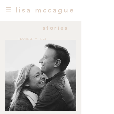
lisa mccague
stories
FLORIAN + INES