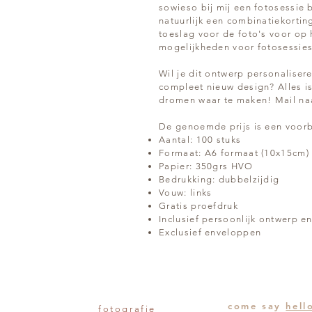
sowieso bij mij een fotosessie b
natuurlijk een combinatiekorting
toeslag voor de foto's voor op 
mogelijkheden voor fotosessie
Wil je dit ontwerp personaliser
compleet nieuw design? Alles is 
dromen waar te maken! Mail n
De genoemde prijs is een voorb
Aantal: 100 stuks
Formaat: A6 formaat (10x15cm)
Papier: 350grs HVO
Bedrukking: dubbelzijdig
Vouw: links
Gratis proefdruk
Inclusief persoonlijk ontwerp 
Exclusief enveloppen
come say
hell
fotografie