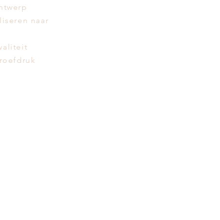
ntwerp
liseren naar
aliteit
proefdruk