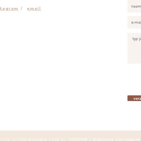
stagram
/
email
ver
2026 by
lisa mccague | kvk nr. 74254839 |
algemene voorwaarde