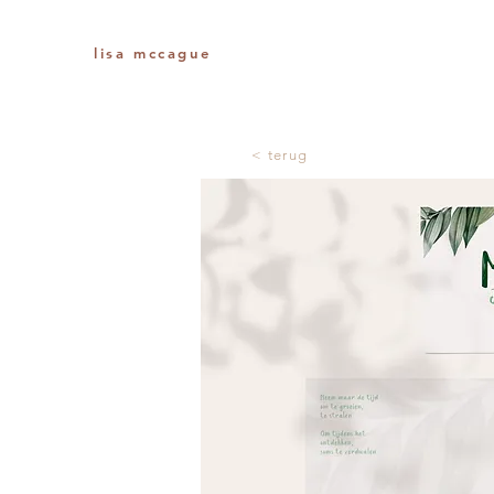
lisa mccague
< terug