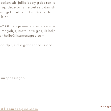
oeken als jullie baby geboren is krijg je
 op deze prijs: je betaalt dan slechts €30
het geboortekaartje. Bekijk de
s
hier
.
en? Of heb je een ander idee voor een
mogelijk, niets is te gek, ik help om jullie
aar
hello@lisamccague.com
eeldprijs die gebaseerd is op:
en aanpassingen
vrag
o@lisamccague.com