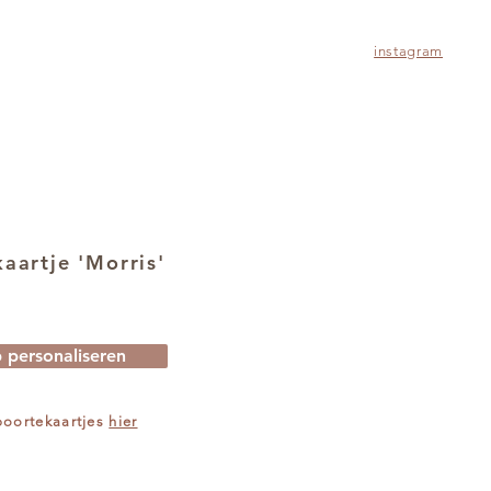
instagram
aartje 'Morris'
 personaliseren
eboortekaartjes
hier