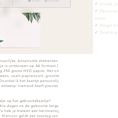
✔ Uniek o
✔ Persona
wens
✔ Hoge kw
✔ Gratis 
atuurlijke, botanische elementen. In moderne
artje is ontworpen op A6 formaat (10x15cm) en
g 350 grams HVO papier. Het ontwerp is
 wens, zoals papiersoort, grootte,
Doordat ik het kaartje persoonlijk voor jullie
 ontwerp: niemand heeft precies hetzelfde
indje op het geboortekaartje?
drie dagen na de geboorte langs om mooie,
Zo heb je meteen een herinnering voor het
. Hiervoor geldt een toeslag van €50. Wil je