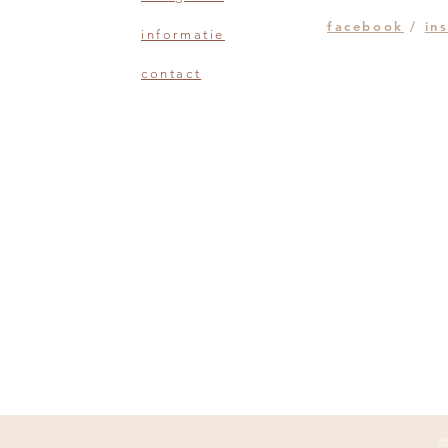
facebook
/
in
informatie
contact
rosmalen, noord-brabant
©